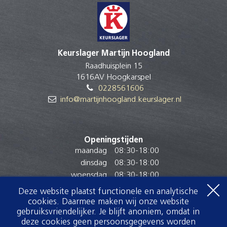
Keurslager Martijn Hoogland
Raadhuisplein 15
1616AV Hoogkarspel
0228561606
info@martijnhoogland.keurslager.nl
Openingstijden
maandag
08:30
-
18:00
dinsdag
08:30
-
18:00
woensdag
08:30
-
18:00
donderdag
08:30
-
18:00
Deze website plaatst functionele en analytische
vrijdag
08:30
-
18:00
cookies. Daarmee maken wij onze website
zaterdag
08:00
-
16:00
gebruiksvriendelijker. Je blijft anoniem, omdat in
deze cookies geen persoonsgegevens worden
zondag
Gesloten